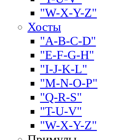
"W-X-Y-Z"
Хосты
"A-B-C-D"
"E-F-G-H"
"I-J-K-L"
"M-N-O-P"
"Q-R-S"
"T-U-V"
"W-X-Y-Z"
Примулы