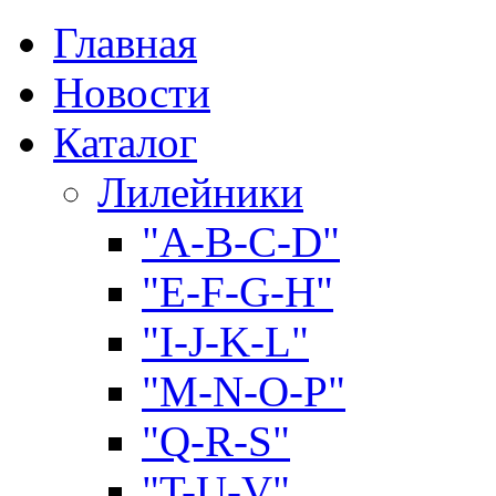
Главная
Новости
Каталог
Лилейники
"A-B-C-D"
"E-F-G-H"
"I-J-K-L"
"M-N-O-P"
"Q-R-S"
"T-U-V"