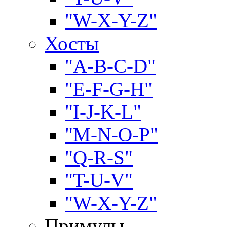
"W-X-Y-Z"
Хосты
"A-B-C-D"
"E-F-G-H"
"I-J-K-L"
"M-N-O-P"
"Q-R-S"
"T-U-V"
"W-X-Y-Z"
Примулы