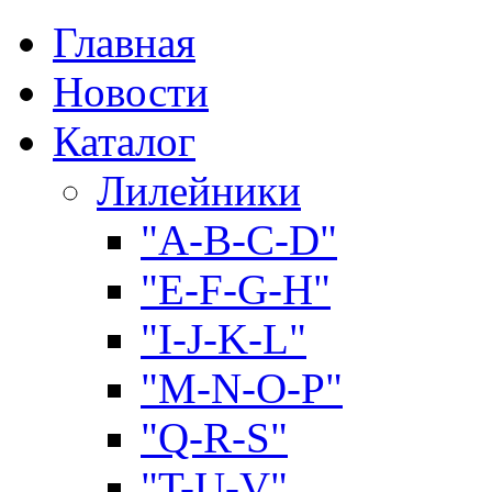
Главная
Новости
Каталог
Лилейники
"A-B-C-D"
"E-F-G-H"
"I-J-K-L"
"M-N-O-P"
"Q-R-S"
"T-U-V"