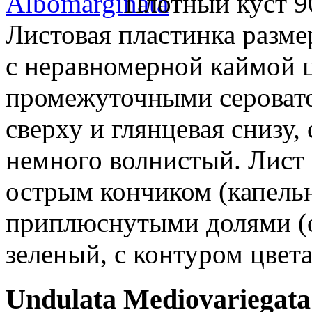
Плотный куст 9
Листовая пластинка размер
с неравномерной каймой ц
промежуточными серовато
сверху и глянцевая снизу, 
немного волнистый. Лист
острым кончиком (капель
приплюснутыми долями (
зеленый, с контуром цвет
Undulata Mediovariegata